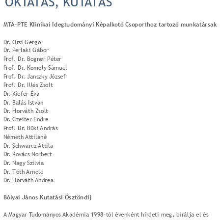
OKTATÁS, KUTATÁS
MTA-PTE Klinikai Idegtudományi Képalkotó Csoporthoz tartozó munkatársak
Dr. Orsi Gergő
Dr. Perlaki Gábor
Prof. Dr. Bogner Péter
Prof. Dr. Komoly Sámuel
Prof. Dr. Janszky József
Prof. Dr. Illés Zsolt
Dr. Kiefer Éva
Dr. Balás István
Dr. Horváth Zsolt
Dr. Czeiter Endre
Prof. Dr. Büki András
Németh Attiláné
Dr. Schwarcz Attila
Dr. Kovács Norbert
Dr. Nagy Szilvia
Dr. Tóth Arnold
Dr. Horváth Andrea
Bólyai János Kutatási Ösztöndíj
A Magyar Tudományos Akadémia 1998-tól évenként hirdeti meg, bírálja el és 