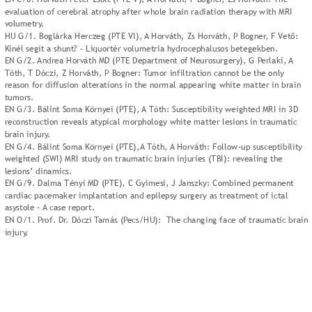
evaluation of cerebral atrophy after whole brain radiation therapy with MRI 
volumetry.
HU G/1. Boglárka Herczeg (PTE VI), A Horváth, Zs Horváth, P Bogner, F Vető: 
Kinél segít a shunt? - Liquortér volumetria hydrocephalusos betegekben.
EN G/2. Andrea Horváth MD (PTE Department of Neurosurgery), G Perlaki, A 
Tóth, T Dóczi, Z Horváth, P Bogner: Tumor infiltration cannot be the only 
reason for diffusion alterations in the normal appearing white matter in brain 
tumors.
EN G/3. Bálint Soma Környei (PTE), A Tóth: Susceptibility weighted MRI in 3D 
reconstruction reveals atypical morphology white matter lesions in traumatic 
brain injury.
EN G/4. Bálint Soma Környei (PTE),A Tóth, A Horváth: Follow-up susceptibility 
weighted (SWI) MRI study on traumatic brain injuries (TBI): revealing the 
lesions’ dinamics.
EN G/9. Dalma Tényi MD (PTE), C Gyimesi, J Janszky: Combined permanent 
cardiac pacemaker implantation and epilepsy surgery as treatment of ictal 
asystole - A case report.
EN O/1. Prof. Dr. Dóczi Tamás (Pecs/HU):  The changing face of traumatic brain 
injury.