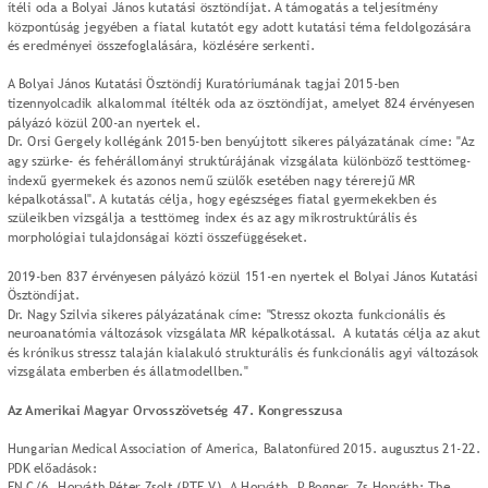
ítéli oda a Bolyai János kutatási ösztöndíjat. A támogatás a teljesítmény 
központúság jegyében a fiatal kutatót egy adott kutatási téma feldolgozására 
és eredményei összefoglalására, közlésére serkenti.
A Bolyai János Kutatási Ösztöndíj Kuratóriumának tagjai 2015-ben 
tizennyolcadik alkalommal ítélték oda az ösztöndíjat, amelyet 824 érvényesen 
pályázó közül 200-an nyertek el.
Dr. Orsi Gergely kollégánk 2015-ben benyújtott sikeres pályázatának címe: "Az 
agy szürke- és fehérállományi struktúrájának vizsgálata különböző testtömeg-
indexű gyermekek és azonos nemű szülők esetében nagy térerejű MR 
képalkotással". A kutatás célja, hogy egészséges fiatal gyermekekben és 
szüleikben vizsgálja a testtömeg index és az agy mikrostruktúrális és 
morphológiai tulajdonságai közti összefüggéseket.
2019-ben 837 érvényesen pályázó közül 151-en nyertek el Bolyai János Kutatási 
Ösztöndíjat. 
Dr. Nagy Szilvia sikeres pályázatának címe: "Stressz okozta funkcionális és 
neuroanatómia változások vizsgálata MR képalkotással.  A kutatás célja az akut 
és krónikus stressz talaján kialakuló strukturális és funkcionális agyi változások 
vizsgálata emberben és állatmodellben."
Az Amerikai Magyar Orvosszövetség 47. Kongresszusa
Hungarian Medical Association of America, Balatonfüred 2015. augusztus 21-22.
PDK előadások:
EN C/6. Horváth Péter Zsolt (PTE V), A Horváth, P Bogner, Zs Horváth: The  